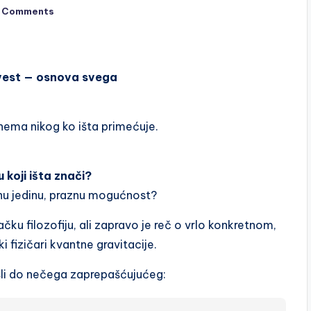
 Comments
svest — osnova svega
nema nikog ko išta primećuje.
u koji išta znači?
dnu jedinu, praznu mogućnost?
čku filozofiju, ali zapravo je reč o vrlo konkretnom,
fizičari kvantne gravitacije.
šli do nečega zaprepašćujućeg: