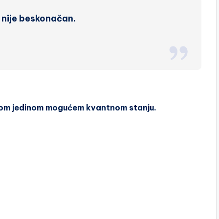
 nije beskonačan.
om jedinom mogućem kvantnom stanju.