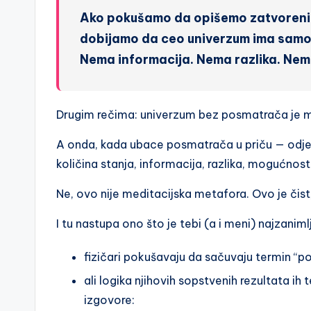
Ako pokušamo da opišemo zatvoreni
dobijamo da ceo univerzum ima samo 
Nema informacija. Nema razlika. Nem
Drugim rečima: univerzum bez posmatrača je
A onda, kada ubace posmatrača u priču — odje
količina stanja, informacija, razlika, mogućnosti
Ne, ovo nije meditacijska metafora. Ovo je čist,
I tu nastupa ono što je tebi (a i meni) najzanimlj
fizičari pokušavaju da sačuvaju termin “p
ali logika njihovih sopstvenih rezultata ih 
izgovore: