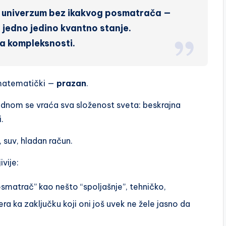
 univerzum bez ikakvog posmatrača —
jedno jedino kvantno stanje.
a kompleksnosti.
 matematički —
prazan
.
dnom se vraća sva složenost sveta: beskrajna
.
 suv, hladan račun.
ivije:
osmatrač” kao nešto “spoljašnje”, tehničko,
tera ka zaključku koji oni još uvek ne žele jasno da