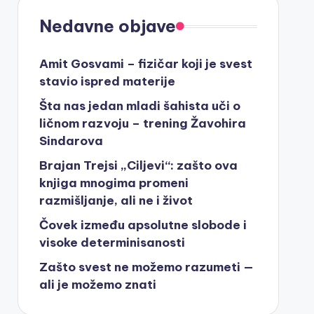
Nedavne objave
Amit Gosvami – fizičar koji je svest
stavio ispred materije
Šta nas jedan mladi šahista uči o
ličnom razvoju – trening Žavohira
Sindarova
Brajan Trejsi „Ciljevi“: zašto ova
knjiga mnogima promeni
razmišljanje, ali ne i život
Čovek između apsolutne slobode i
visoke determinisanosti
Zašto svest ne možemo razumeti —
ali je možemo znati