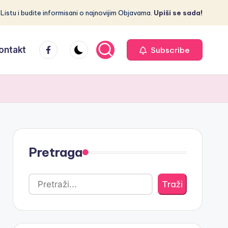
 Listu i budite informisani o najnovijim Objavama.
Upiši se sada!
Facebook
ontakt
Subscribe
Pretraga
Traži