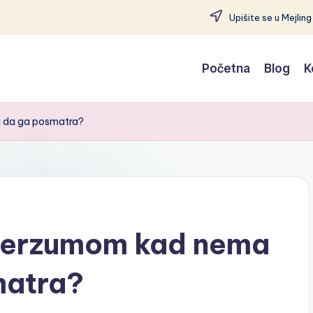
Upišite se u Mejling
Početna
Blog
K
a da ga posmatra?
iverzumom kad nema
matra?