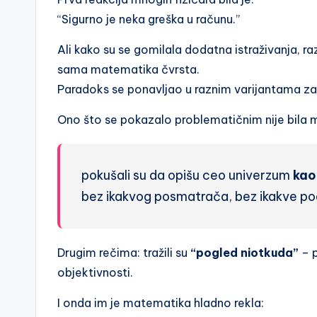
“Sigurno je neka greška u računu.”
Ali kako su se gomilala dodatna istraživanja, razl
sama matematika čvrsta.
Paradoks se ponavljao u raznim varijantama za
Ono što se pokazalo problematičnim nije bila
pokušali su da opišu ceo univerzum
kao
bez ikakvog posmatrača, bez ikakve pode
Drugim rečima: tražili su
“pogled niotkuda”
– p
objektivnosti.
I onda im je matematika hladno rekla: