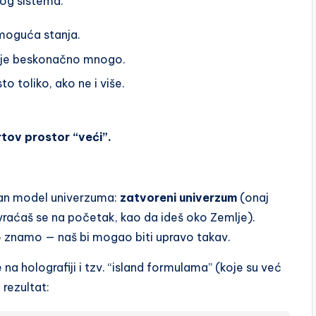
og sistema.
 moguća stanja.
 je beskonačno mnogo.
 toliko, ako ne i više.
rtov prostor “veći”.
man model univerzuma:
zatvoreni univerzum
(onaj
 vraćaš se na početak, kao da ideš oko Zemlje).
o znamo — naš bi mogao biti upravo takav.
a holografiji i tzv. “island formulama” (koje su već
 rezultat: