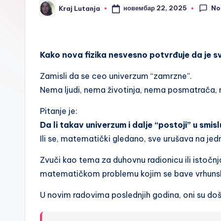
No
новембар 22, 2025
Kraj Lutanja
Posted
by
Kako nova fizika nesvesno potvrđuje da je 
Zamisli da se ceo univerzum “zamrzne”.
Nema ljudi, nema životinja, nema posmatrača, 
Pitanje je:
Da li takav univerzum i dalje “postoji” u smisl
Ili se, matematički gledano, sve urušava na je
Zvuči kao tema za duhovnu radionicu ili istočnja
matematičkom problemu kojim se bave vrhunski 
U novim radovima poslednjih godina, oni su do