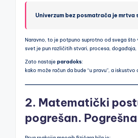
Univerzum bez posmatrača je mrtva s
Naravno, to je potpuno suprotno od svega što 
svet je pun različitih stvari, procesa, događaja, 
Zato nastaje
paradoks
:
kako može račun da bude “u pravu”, a iskustvo
2. Matematički post
pogrešan. Pogrešna 
Prva reakcija mnogih fizičara bila je: