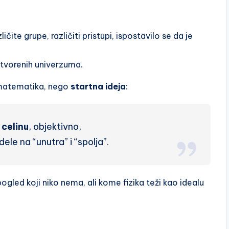
ičite grupe, različiti pristupi, ispostavilo se da je
tvorenih univerzuma.
 matematika, nego
startna ideja
:
 celinu
, objektivno,
le na “unutra” i “spolja”.
ogled koji niko nema, ali kome fizika teži kao idealu