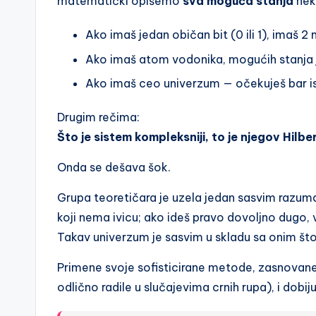
matematički opišemo
sva moguća stanja
nek
Ako imaš jedan običan bit (0 ili 1), imaš 2
Ako imaš atom vodonika, mogućih stanja
Ako imaš ceo univerzum — očekuješ bar isto
Drugim rečima:
Što je sistem kompleksniji, to je njegov Hilbe
Onda se dešava šok.
Grupa teoretičara je uzela jedan sasvim razu
koji nema ivicu; ako ideš pravo dovoljno dugo,
Takav univerzum je sasvim u skladu sa onim št
Primene svoje sofisticirane metode, zasnovane n
odlično radile u slučajevima crnih rupa), i dobiju