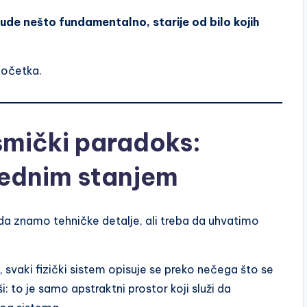
ude nešto fundamentalno, starije od bilo kojih
početka.
smički paradoks:
jednim stanjem
a znamo tehničke detalje, ali treba da uhvatimo
, svaki fizički sistem opisuje se preko nečega što se
i: to je samo apstraktni prostor koji služi da