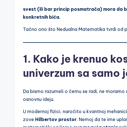
svest (ili bar princip posmatrača) mora da b
konkretnih bića.
Tačno ono što Nedualna Matematika tvrdi od 
1. Kako je krenuo ko
univerzum sa samo 
Da bismo razumeli o čemu se radi, ne moramo d
osnovnu ideju.
U modernoj fizici, naročito u kvantnoj mehanici
zove
Hilbertov prostor
. Nemoj da te ime uplaš