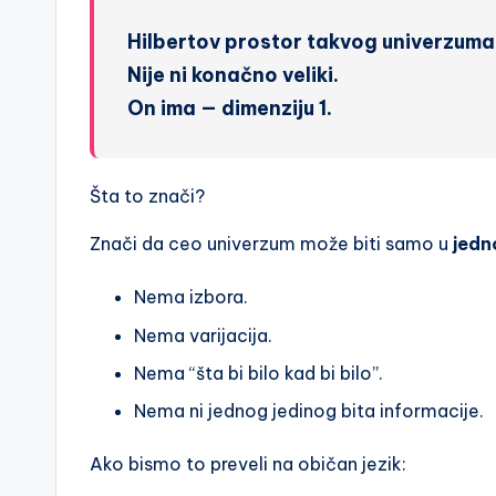
Hilbertov prostor takvog univerzuma
Nije ni konačno veliki.
On ima — dimenziju 1.
Šta to znači?
Znači da ceo univerzum može biti samo u
jedn
Nema izbora.
Nema varijacija.
Nema “šta bi bilo kad bi bilo”.
Nema ni jednog jedinog bita informacije.
Ako bismo to preveli na običan jezik: