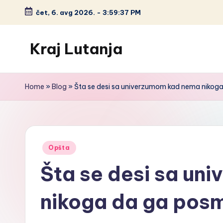
čet, 6. avg 2026.
-
3:59:38 PM
Skip
to
Kraj Lutanja
content
Home
»
Blog
»
Šta se desi sa univerzumom kad nema nikog
Posted
Opšta
in
Šta se desi sa un
nikoga da ga pos