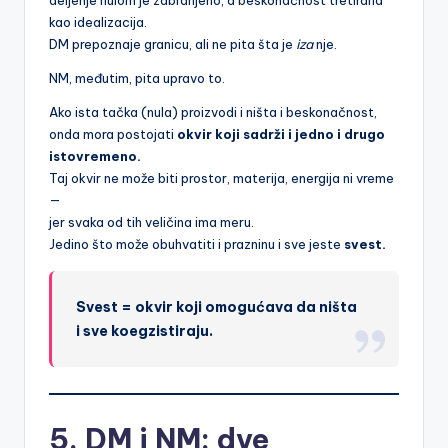
deljenje nulom je zabranjeno, a beskonačnost tretirana
kao idealizacija.
DM prepoznaje granicu, ali ne pita šta je
iza
nje.
NM, međutim, pita upravo to.
Ako ista tačka (nula) proizvodi i ništa i beskonačnost,
onda mora postojati
okvir koji sadrži i jedno i drugo
istovremeno.
Taj okvir ne može biti prostor, materija, energija ni vreme
—
jer svaka od tih veličina ima meru.
Jedino što može obuhvatiti i prazninu i sve jeste
svest.
Svest = okvir koji omogućava da ništa
i sve koegzistiraju.
5. DM i NM: dve