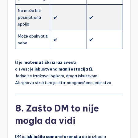
Ne može biti
posmatrana
✔️
✔️
spolja
Može obuhvatiti
✔️
✔️
sebe
Ω je
matematički izraz svesti
,
a svest je
iskustvena manifestacija Ω.
Jedna se izražava logikom, druga iskustvom.
Ali njihova struktura je ista: neograničeno jedinstvo.
8. Zašto DM to nije
mogla da vidi
DM je
isključila samoreferenciju
da bi izbegla