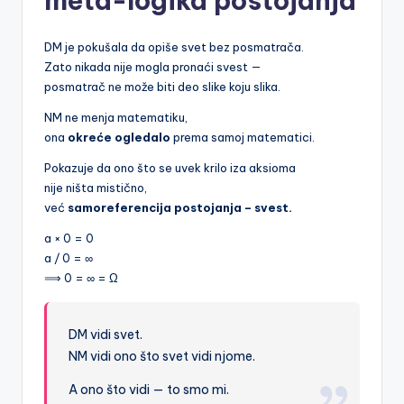
meta-logika postojanja
DM je pokušala da opiše svet bez posmatrača.
Zato nikada nije mogla pronaći svest —
posmatrač ne može biti deo slike koju slika.
NM ne menja matematiku,
ona
okreće ogledalo
prema samoj matematici.
Pokazuje da ono što se uvek krilo iza aksioma
nije ništa mistično,
već
samoreferencija postojanja – svest.
a × 0 = 0
a / 0 = ∞
⟹ 0 = ∞ = Ω
DM vidi svet.
NM vidi ono što svet vidi njome.
A ono što vidi — to smo mi.