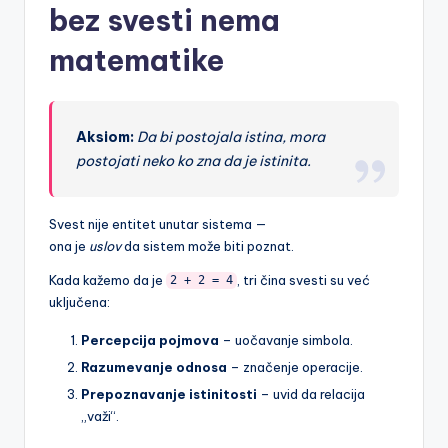
bez svesti nema
matematike
Aksiom:
Da bi postojala istina, mora
postojati neko ko zna da je istinita.
Svest nije entitet unutar sistema —
ona je
uslov
da sistem može biti poznat.
Kada kažemo da je
, tri čina svesti su već
2 + 2 = 4
uključena:
Percepcija pojmova
– uočavanje simbola.
Razumevanje odnosa
– značenje operacije.
Prepoznavanje istinitosti
– uvid da relacija
„važi“.