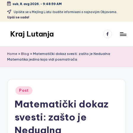
sub, 8. avg 2026.
-
9:49:00 AM
Skip
Upišite se u Mejling Listu i budite informisani o najnovijim Objavama.
Upiši se sada!
to
content
Kraj Lutanja
Facebook
Home
»
Blog
»
Matematički dokaz svesti: zašto je Nedualna
Matematika jedina koja vidi posmatrača
Posted
Post
in
Matematički dokaz
svesti: zašto je
Nedualna