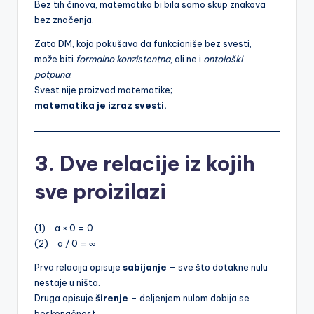
Bez tih činova, matematika bi bila samo skup znakova
bez značenja.
Zato DM, koja pokušava da funkcioniše bez svesti,
može biti
formalno konzistentna
, ali ne i
ontološki
potpuna
.
Svest nije proizvod matematike;
matematika je izraz svesti.
3. Dve relacije iz kojih
sve proizilazi
(1) a × 0 = 0
(2) a / 0 = ∞
Prva relacija opisuje
sabijanje
– sve što dotakne nulu
nestaje u ništa.
Druga opisuje
širenje
– deljenjem nulom dobija se
beskonačnost.