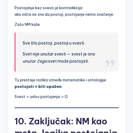
Postojanje bez svesti je kontradikcija:
ako ništa ne zna da postoji, postojanje nema značenje.
Zato NM kaže:
Sve što postoji, postoji u svesti.
Svet nije unutar svesti — svest je ono
unutar čega
svet može postojati.
Tu prestaje razlika između matematike i ontologije:
postojati = biti opažen.
Svest = uslov postojanja = Ω
10. Zaključak: NM kao