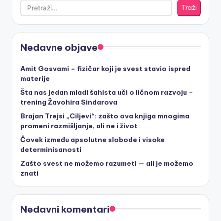
Traži
Nedavne objave
Amit Gosvami – fizičar koji je svest stavio ispred
materije
Šta nas jedan mladi šahista uči o ličnom razvoju –
trening Žavohira Sindarova
Brajan Trejsi „Ciljevi“: zašto ova knjiga mnogima
promeni razmišljanje, ali ne i život
Čovek između apsolutne slobode i visoke
determinisanosti
Zašto svest ne možemo razumeti — ali je možemo
znati
Nedavni komentari