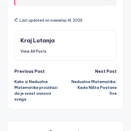
Last updated on новембар 14, 2025
Kraj Lutanja
View All Posts
Post
Previous Post
Next Post
Kako iz Nedualne
Nedualna Matematika:
navigation
Matematike proizilazi
Kada Ništa Postane
da je svest osnova
Sve
svega