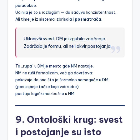
paradokse.
Učinila je to s razlogom — da sačuva konzistentnost.
Ali time je iz sistema izbrisala i
posmatrača.
Uklonivši svest, DM je izgubila značenje.
Zadržala je formu, ali ne i okvir postojanja.
Ta „rupa“ u DM je mesto gde NM nastaje.
NM ne ruši formalizam, već ga dovršava:
pokazuje da ono što je formalno nemoguće u DM
(postojanje tačke koja vidi sebe)
postaje logički neizbežno u NM.
9. Ontološki krug: svest
i postojanje su isto