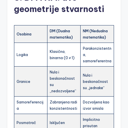
geometrije stvarnosti
DM (Dualna
NM (Nedualna
Osobina
matematika)
matematika)
Parakonzistentn
Klasična,
Logika
a,
binarna (0 ≠ 1)
samoreferentna
Nula i
Nula i
beskonačnost
Granice
beskonačnost
su
su „jednake“
„nedozvoljene“
Samoreferencij
Zabranjena radi
Dozvoljena kao
a
konzistentnosti
izvor smisla
Implicitno
Posmatrač
Isključen
prisutan