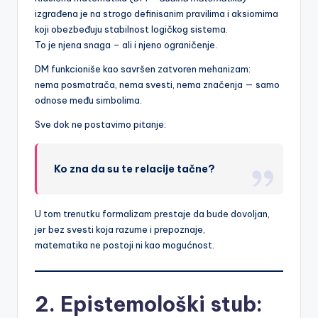
izgrađena je na strogo definisanim pravilima i aksiomima
koji obezbeđuju stabilnost logičkog sistema.
To je njena snaga – ali i njeno ograničenje.
DM funkcioniše kao savršen zatvoren mehanizam:
nema posmatrača, nema svesti, nema značenja — samo
odnose među simbolima.
Sve dok ne postavimo pitanje:
Ko zna da su te relacije tačne?
U tom trenutku formalizam prestaje da bude dovoljan,
jer bez svesti koja razume i prepoznaje,
matematika ne postoji ni kao mogućnost.
2. Epistemološki stub: