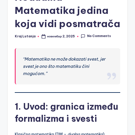
Matematika jedina
koja vidi posmatrača
No Comments
Kraj Lutanja
новембар 2, 2025
Posted
by
“Matematika ne može dokazati svest, jer
svest je ono što matematiku čini
mogućom.”
1. Uvod: granica između
formalizma i svesti
Klasična matematika (DM –
dualna matematika
)