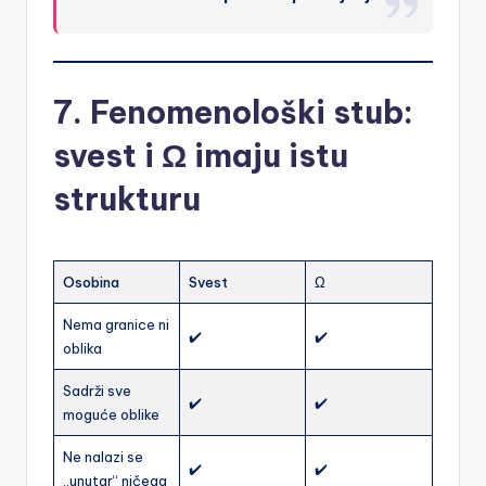
7. Fenomenološki stub:
svest i Ω imaju istu
strukturu
Osobina
Svest
Ω
Nema granice ni
✔️
✔️
oblika
Sadrži sve
✔️
✔️
moguće oblike
Ne nalazi se
✔️
✔️
„unutar“ ničega