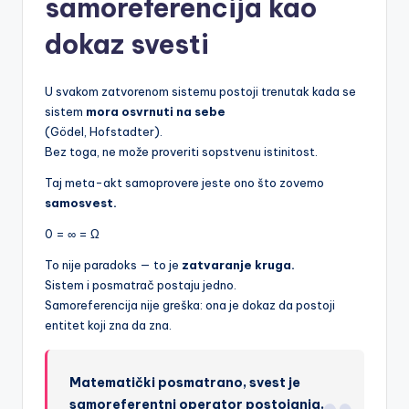
samoreferencija kao
dokaz svesti
U svakom zatvorenom sistemu postoji trenutak kada se
sistem
mora osvrnuti na sebe
(Gödel, Hofstadter).
Bez toga, ne može proveriti sopstvenu istinitost.
Taj meta-akt samoprovere jeste ono što zovemo
samosvest.
0 = ∞ = Ω
To nije paradoks — to je
zatvaranje kruga.
Sistem i posmatrač postaju jedno.
Samoreferencija nije greška: ona je dokaz da postoji
entitet koji zna da zna.
Matematički posmatrano, svest je
samoreferentni operator postojanja.