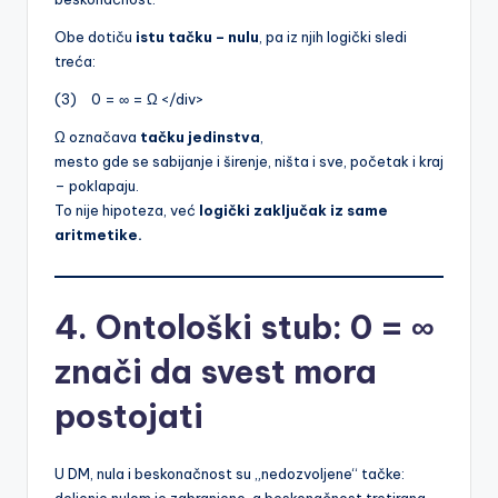
Obe dotiču
istu tačku – nulu
, pa iz njih logički sledi
treća:
(3) 0 = ∞ = Ω </div>
Ω označava
tačku jedinstva
,
mesto gde se sabijanje i širenje, ništa i sve, početak i kraj
– poklapaju.
To nije hipoteza, već
logički zaključak iz same
aritmetike.
4. Ontološki stub: 0 = ∞
znači da svest mora
postojati
U DM, nula i beskonačnost su „nedozvoljene“ tačke: