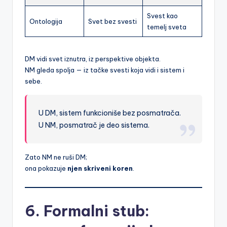
Svest kao
Ontologija
Svet bez svesti
temelj sveta
DM vidi svet iznutra, iz perspektive objekta.
NM gleda spolja — iz tačke svesti koja vidi i sistem i
sebe.
U DM, sistem funkcioniše bez posmatrača.
U NM, posmatrač je deo sistema.
Zato NM ne ruši DM;
ona pokazuje
njen skriveni koren
.
6. Formalni stub: