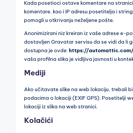
Kada posetioci ostave komentare na stranici
komentare, kao i IP adresu posetitelja i str
pomogli u otkrivanju neželjene pošte.
Anonimizirani niz kreiran iz vaše adrese e-po
dostavljen Gravatar servisu da se vidi da li g
dostupna je ovde:
https://automattic.com
vaša profilna slika je vidljiva javnosti u kon
Mediji
Ako učitavate slike na web lokaciju, trebali b
podacima o lokaciji (EXIF GPS). Posetitelji w
lokaciji iz slika na web stranici.
Kolačići