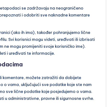
metapodaci se zadržavaju na neograničeno
prepoznati i odobriti sve naknadne komentare
tranici (ako ih ima), također pohranjujemo lične
. Svi korisnici mogu videti, uređivati ili izbrisati
im ne mogu promijeniti svoje korisničko ime).
i i uređivati te informacije.
podacima
ili komentare, možete zatražiti da dobijete
o o vama, uključujući sve podatke koje ste nam
šemo sve lične podatke koje posjedujemo o vama.
i u administrativne, pravne ili sigurnosne svrhe.