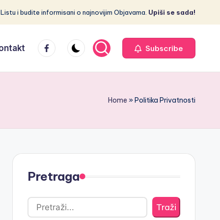
 Listu i budite informisani o najnovijim Objavama.
Upiši se sada!
Facebook
ontakt
Subscribe
Home
»
Politika Privatnosti
Pretraga
Traži