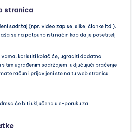
b stranica
ni sadržaj (npr. video zapise, slike, članke itd.).
ša se na potpuno isti način kao da je posetitelj
vama, koristiti kolačiće, ugraditi dodatno
ju s tim ugrađenim sadržajem, uključujući praćenje
ate račun i prijavljeni ste na tu web stranicu.
dresa će biti uključena u e-poruku za
atke