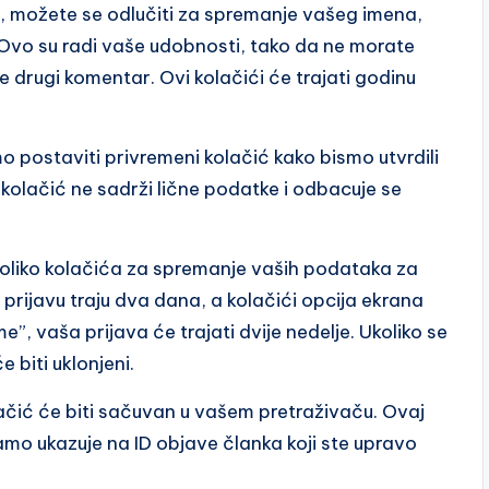
, možete se odlučiti za spremanje vašeg imena,
 Ovo su radi vaše udobnosti, tako da ne morate
 drugi komentar. Ovi kolačići će trajati godinu
o postaviti privremeni kolačić kako bismo utvrdili
 kolačić ne sadrži lične podatke i odbacuje se
koliko kolačića za spremanje vaših podataka za
a prijavu traju dva dana, a kolačići opcija ekrana
, vaša prijava će trajati dvije nedelje. Ukoliko se
 biti uklonjeni.
lačić će biti sačuvan u vašem pretraživaču. Ovaj
samo ukazuje na ID objave članka koji ste upravo