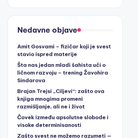
Nedavne objave
Amit Gosvami – fizičar koji je svest
stavio ispred materije
Šta nas jedan mladi šahista uči o
ličnom razvoju – trening Žavohira
Sindarova
Brajan Trejsi „Ciljevi“: zašto ova
knjiga mnogima promeni
razmišljanje, ali ne i život
Čovek između apsolutne slobode i
visoke determinisanosti
Zašto svest ne možemo razumeti —