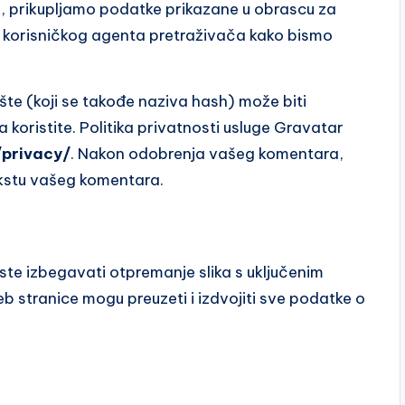
, prikupljamo podatke prikazane u obrascu za
ing korisničkog agenta pretraživača kako bismo
šte (koji se takođe naziva hash) može biti
a koristite. Politika privatnosti usluge Gravatar
/privacy/
. Nakon odobrenja vašeg komentara,
tekstu vašeg komentara.
iste izbegavati otpremanje slika s uključenim
eb stranice mogu preuzeti i izdvojiti sve podatke o