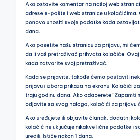
Ako ostavite komentar na našoj web stranici
adrese e-pošte i web stranice u kolačićima.
ponovo unositi svoje podatke kada ostavljate
dana.
Ako posetite našu stranicu za prijavu, mi ćem
da li vaš pretraživač prihvata kolačiće. Ovaj
kada zatvorite svoj pretraživač.
Kada se prijavite, takođe ćemo postaviti ne
prijavu i izbora prikaza na ekranu. Kolačići z
traju godinu dana. Ako odaberete “Zapamti me”
odjavite sa svog naloga, kolačići za prijavu će
Ako uređujete ili objavite članak, dodatni ko
kolačić ne uključuje nikakve lične podatke i 
uredili. Ističe nakon 1 dana.