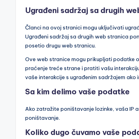
Ugrađeni sadržaj sa drugih we
Članci na ovoj stranici mogu uključivati ugrađe
Ugrađeni sadržaj sa drugih web stranica pona
posetio drugu web stranicu.
Ove web stranice mogu prikupljati podatke o 
praćenje treće strane i pratiti vašu interakci
vaše interakcije s ugrađenim sadržajem ako im
Sa kim delimo vaše podatke
Ako zatražite poništavanje lozinke, vaša IP a
poništavanje.
Koliko dugo čuvamo vaše pod