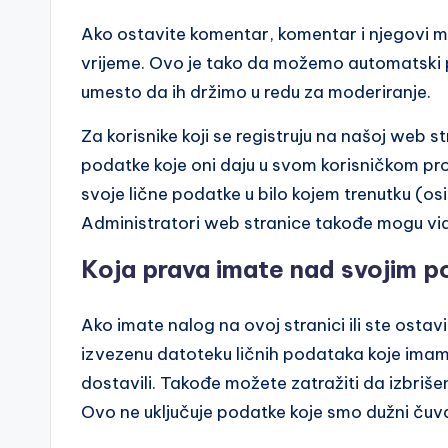
Ako ostavite komentar, komentar i njegovi 
vrijeme. Ovo je tako da možemo automatski 
umesto da ih držimo u redu za moderiranje.
Za korisnike koji se registruju na našoj web s
podatke koje oni daju u svom korisničkom profilu
svoje lične podatke u bilo kojem trenutku (os
Administratori web stranice takođe mogu videt
Koja prava imate nad svojim 
Ako imate nalog na ovoj stranici ili ste ostav
izvezenu datoteku ličnih podataka koje imam
dostavili. Takođe možete zatražiti da izbri
Ovo ne uključuje podatke koje smo dužni čuvat